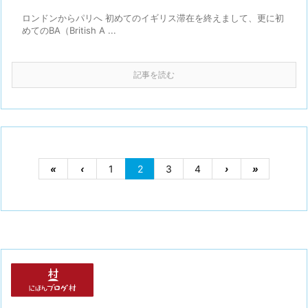
ロンドンからパリへ 初めてのイギリス滞在を終えまして、更に初
めてのBA（British A ...
記事を読む
«
‹
1
2
3
4
›
»