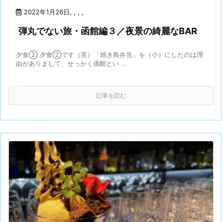
2022年1月26日
,
,
,
,
弾丸でない旅・函館編３／夜景の綺麗なBAR
夕食② 夕食②です（笑）「焼き鳥弁当」を（小）にしたのは理
由がありまして、せっかく函館とい ...
記事を読む