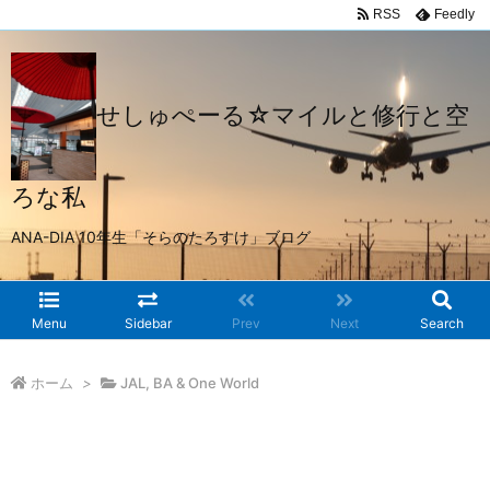
RSS
Feedly
せしゅぺーる☆マイルと修行と空
ろな私
ANA-DIA 10年生「そらのたろすけ」ブログ
Menu
Sidebar
Prev
Next
Search
ホーム
>
JAL, BA & One World