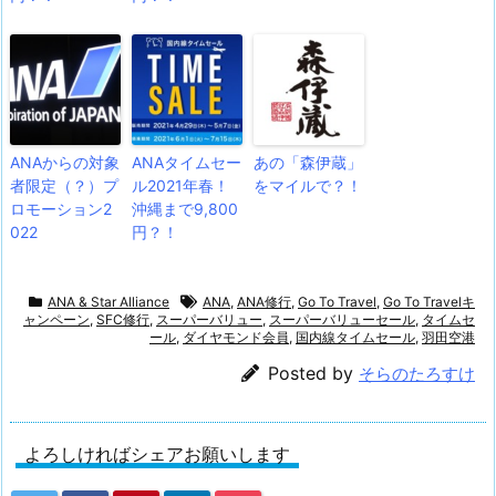
ANAからの対象
ANAタイムセー
あの「森伊蔵」
者限定（？）プ
ル2021年春！
をマイルで？！
ロモーション2
沖縄まで9,800
022
円？！
ANA & Star Alliance
ANA
,
ANA修行
,
Go To Travel
,
Go To Travelキ
ャンペーン
,
SFC修行
,
スーパーバリュー
,
スーパーバリューセール
,
タイムセ
ール
,
ダイヤモンド会員
,
国内線タイムセール
,
羽田空港
Posted by
そらのたろすけ
よろしければシェアお願いします