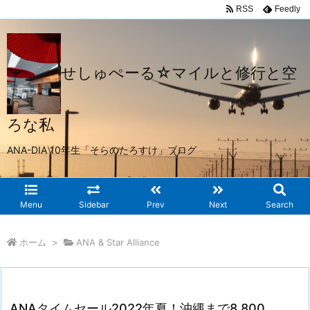
RSS
Feedly
せしゅぺーる☆マイルと修行と空
ろな私
ANA-DIA 10年生「そらのたろすけ」ブログ
Menu
Sidebar
Prev
Next
Search
ホーム
>
ANA & Star Alliance
ANAタイムセール2022年夏！沖縄まで8,800