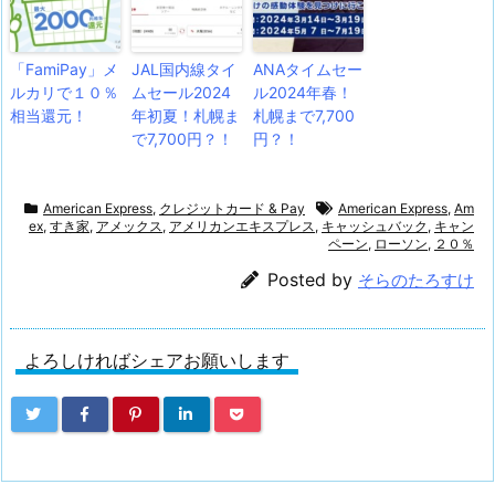
「FamiPay」メ
JAL国内線タイ
ANAタイムセー
ルカリで１０％
ムセール2024
ル2024年春！
相当還元！
年初夏！札幌ま
札幌まで7,700
で7,700円？！
円？！
American Express
,
クレジットカード & Pay
American Express
,
Am
ex
,
すき家
,
アメックス
,
アメリカンエキスプレス
,
キャッシュバック
,
キャン
ペーン
,
ローソン
,
２０％
Posted by
そらのたろすけ
よろしければシェアお願いします