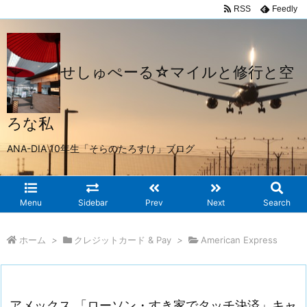
RSS
Feedly
せしゅぺーる☆マイルと修行と空
ろな私
ANA-DIA 10年生「そらのたろすけ」ブログ
Menu
Sidebar
Prev
Next
Search
ホーム
>
クレジットカード & Pay
>
American Express
アメックス 「ローソン・すき家でタッチ決済」キャ